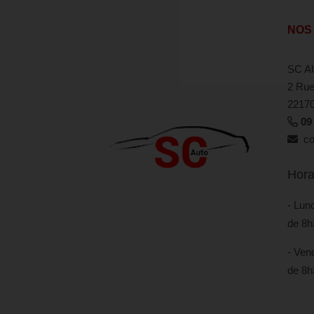
NOS
SC A
2 Rue
2217
09
con
Hora
- Lund
de 8h
- Vend
de 8h