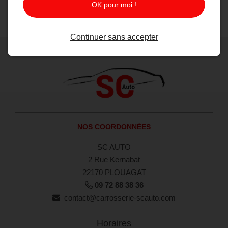
OK pour moi !
Continuer sans accepter
NOS COORDONNÉES
SC AUTO
2 Rue Kernabat
22170 PLOUAGAT
09 72 88 38 36
contact@carrosserie-scauto.com
Horaires