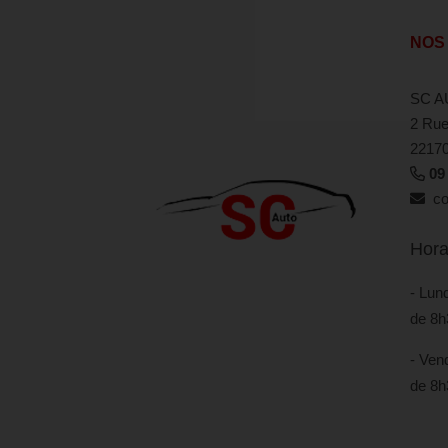
NOS
SC A
2 Rue
2217
09
con
Hora
- Lund
de 8h
- Vend
de 8h