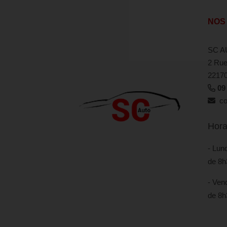
NOS
SC A
2 Rue
2217
09
con
Hora
- Lund
de 8h
- Vend
de 8h